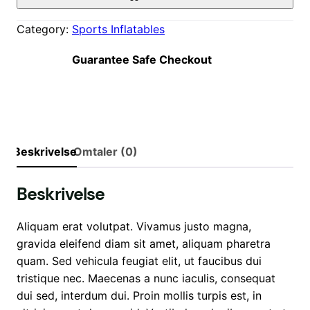
i
e
a
s
r
n
Category:
Sports Inflatables
v
:
t
a
$
B
Guarantee Safe Checkout
r
1
i
:
.
l
$
0
l
1
0
i
0
.
a
Beskrivelse
Omtaler (0)
0
r
.
d
Beskrivelse
0
P
0
o
.
o
Aliquam erat volutpat. Vivamus justo magna,
l
gravida eleifend diam sit amet, aliquam pharetra
T
quam. Sed vehicula feugiat elit, ut faucibus dui
a
tristique nec. Maecenas a nunc iaculis, consequat
b
dui sed, interdum dui. Proin mollis turpis est, in