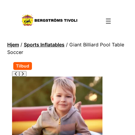
Hjem
/
Sports Inflatables
/ Giant Billiard Pool Table
Soccer
P
Tilbud
r
o
d
u
k
t
p
å
s
a
l
g