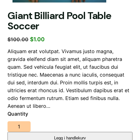
Giant Billiard Pool Table
Soccer
O
N
$
1.00
$
100.00
p
å
Aliquam erat volutpat. Vivamus justo magna,
p
v
gravida eleifend diam sit amet, aliquam pharetra
r
æ
quam. Sed vehicula feugiat elit, ut faucibus dui
i
r
tristique nec. Maecenas a nunc iaculis, consequat
n
e
dui sed, interdum dui. Proin mollis turpis est, in
n
n
ultricies erat rhoncus id. Vestibulum dapibus erat et
e
d
odio fermentum rutrum. Etiam sed finibus nulla.
l
e
Aenean ut libero…
i
p
Quantity
g
r
p
i
G
r
s
i
Legg i handlekurv