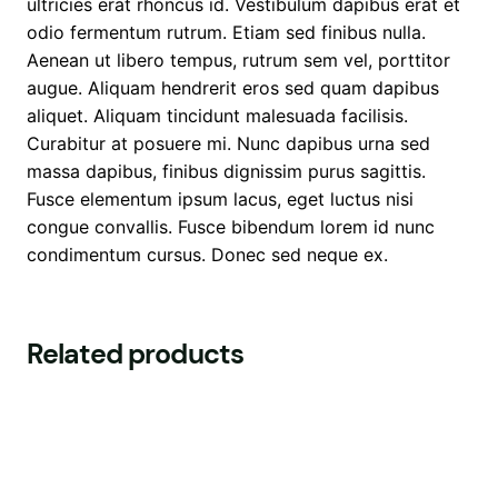
l
ultricies erat rhoncus id. Vestibulum dapibus erat et
e
odio fermentum rutrum. Etiam sed finibus nulla.
S
Aenean ut libero tempus, rutrum sem vel, porttitor
o
augue. Aliquam hendrerit eros sed quam dapibus
c
aliquet. Aliquam tincidunt malesuada facilisis.
c
Curabitur at posuere mi. Nunc dapibus urna sed
e
massa dapibus, finibus dignissim purus sagittis.
r
Fusce elementum ipsum lacus, eget luctus nisi
a
congue convallis. Fusce bibendum lorem id nunc
n
condimentum cursus. Donec sed neque ex.
t
a
l
Related products
l