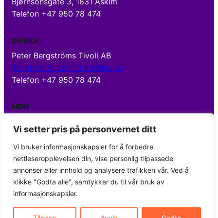
Bjørnsonsgate 3, 1831 Askim
Telefon +47 950 78 474
SVERIGE
Peter Bergströms Tivoli AB
Tacktorp 2, 635 13 Eskilstuna
Telefon +47 950 78 474
MENY
Vi setter pris på personvernet ditt
Hjem
Attraksjoner
Vi bruker informasjonskapsler for å forbedre
Utleie / salg
nettleseropplevelsen din, vise personlig tilpassede
Om oss
annonser eller innhold og analysere trafikken vår. Ved å
Kontakt oss
klikke "Godta alle", samtykker du til vår bruk av
informasjonskapsler.
Tilpass
Avvis
Godta