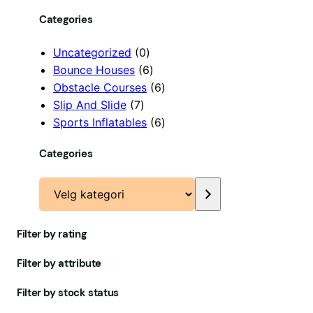
Categories
0
Uncategorized
0
p
6
Bounce Houses
6
r
p
6
Obstacle Courses
6
7
o
r
p
Slip And Slide
7
p
d
o
r
6
Sports Inflatables
6
r
u
d
o
p
Categories
o
k
u
d
r
d
t
k
u
o
V
u
e
t
k
d
e
k
r
e
t
u
l
t
r
e
k
Filter by rating
g
e
r
t
k
r
e
Filter by attribute
a
r
t
Filter by stock status
e