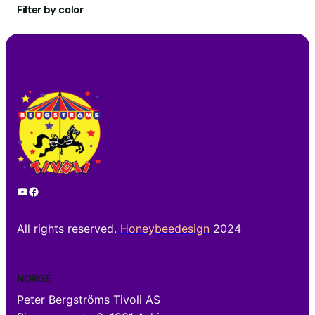
Filter by color
g
o
r
i
YouTube
Facebook
All rights reserved.
Honeybeedesign
2024
NORGE
Peter Bergströms Tivoli AS