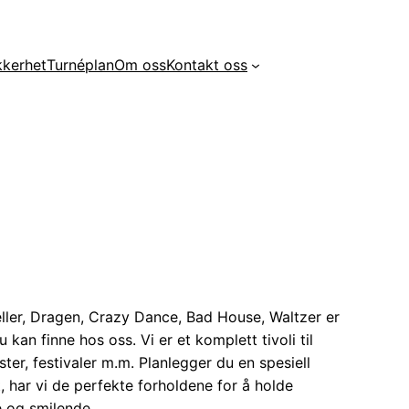
kkerhet
Turnéplan
Om oss
Kontakt oss
eller, Dragen, Crazy Dance, Bad House, Waltzer er
kan finne hos oss. Vi er et komplett tivoli til
ter, festivaler m.m. Planlegger du en spesiell
 har vi de perfekte forholdene for å holde
e og smilende.