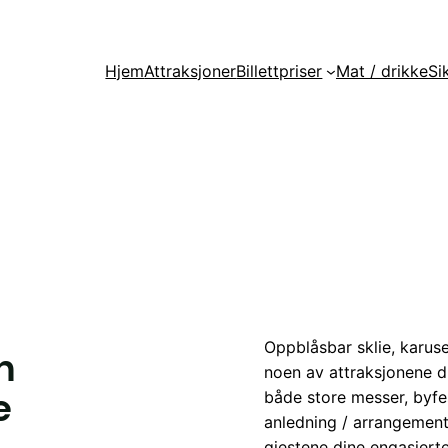
Hjem
Attraksjoner
Billettpriser
Mat / drikke
Si
Oppblåsbar sklie, karus
n
noen av attraksjonene du 
e
både store messer, byfes
anledning / arrangement,
gjestene dine engasjert