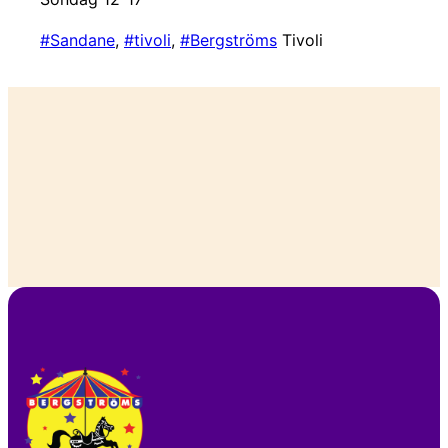
#Sandane
,
#tivoli
,
#Bergströms
Tivoli