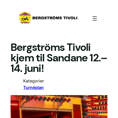
Hopp
til
innhold
Bergströms Tivoli
kjem til Sandane 12.–
14. juni!
Kategorier
Turnéplan